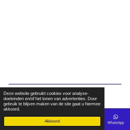
Deze website gebruikt cookies voor analyse-
© 2025 Autorijschool Odette
doeleinden en/of het tonen van advertenties. Door
gebruik te blijven maken van de site gaat u hiermee
akkoord.
Akkoord
E-mailadres
Telefoonnummer
Kaart
Facebook
WhatsApp