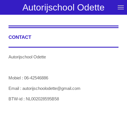
Autorijschool
Odette
Ga
direct
naar
de
hoofdinhoud
CONTACT
Autorijschool Odette
Mobiel : 06-42546886
Email : autorijschoolodette@gmail.com
BTW-id : NL002028595B58