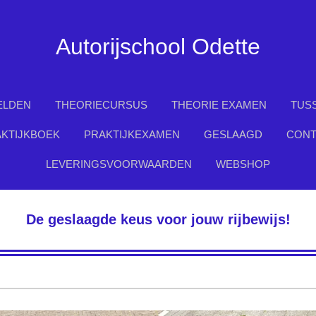
Autorijschool
Odette
ELDEN
THEORIECURSUS
THEORIE EXAMEN
TUS
KTIJKBOEK
PRAKTIJKEXAMEN
GESLAAGD
CONT
LEVERINGSVOORWAARDEN
WEBSHOP
De geslaagde keus voor jouw rijbewijs!