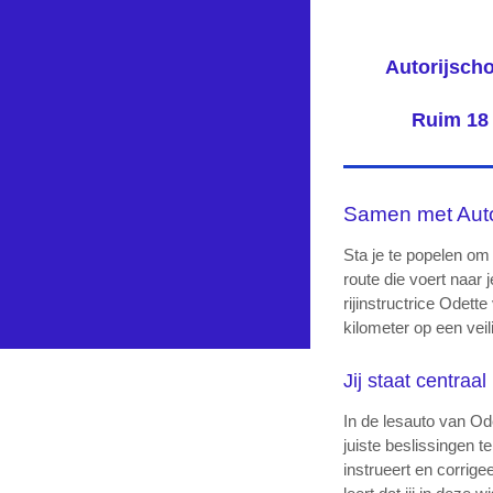
Autorijscho
Ruim 18 
Samen met Autor
Sta je te popelen om
route die voert naar
rijinstructrice Odett
kilometer op een vei
Jij staat centraal
In de lesauto van Ode
juiste beslissingen t
instrueert en corrige