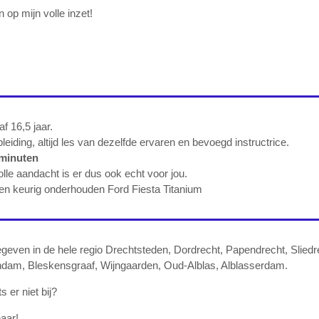
 op mijn volle inzet!
f 16,5 jaar.
leiding, altijd les van dezelfde ervaren en bevoegd instructrice.
minuten
olle aandacht is er dus ook echt voor jou.
een keurig onderhouden Ford Fiesta Titanium
even in de hele regio Drechtsteden, Dordrecht, Papendrecht, Sliedr
dam, Bleskensgraaf, Wijngaarden, Oud-Alblas, Alblasserdam.
 er niet bij?
naar!