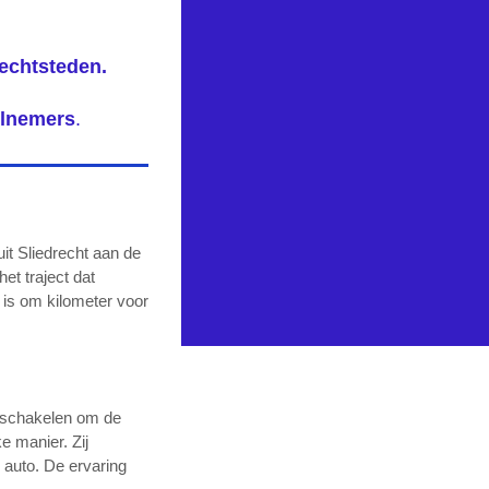
rechtsteden.
elnemers
.
it Sliedrecht aan de
et traject dat
l is om kilometer voor
el schakelen om de
e manier. Zij
e auto. De ervaring