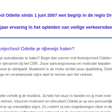
ol Odette sinds 1 juni 2007 een begrip in de
regio D
jaar ervaring in het opleiden van veilige verkeersde
ijschool Odette je rijbewijs halen?
 je autorijbewijs te halen? Begin dan samen met Autorijschool Odette u
 je rijexamen bij het CBR. Jouw aanvangsniveau en motivatie bepalen h
e voor je uitstippelt. Maatwerk is de motor achter jouw rijopleiding. Doe
lige en verantwoorde wijze deel te nemen aan het verkeer.
tte vertolk jij de hoofdrol. Jij hebt het stuur in handen en jij moet sn
e nemen. Intussen motiveert en stimuleert Odette je op een persoonlijk
ert je op vriendelijke wijze. Zo creëert zij een ongedwongen sfeer in d