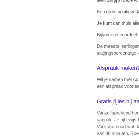
leert dat jij in dez
Een grote positieve fa
Je kunt dan thuis al
Bijkomend voordeel..
De meeste leerlingen
slagingspercentage
Afspraak maken
Wil je samen met Aut
een afspraak voor ee
Gratis rijles bij
Vanzelfsprekend hoopt
aanpak. Je rijbewijs
Voor wat hoort wat. M
van 90 minuten. Roept