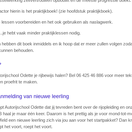
e wisselwerking zelfvertrouwen opbouwt en de meeste progressie boekt.
ctor hierin is het praktijkboek! (zie hoofdstuk praktijkboek).
le lessen voorbereiden en het ook gebruiken als naslagwerk.
..je hebt vaak minder praktijklessen nodig.
 hebben dit boek inmiddels en ik hoop dat er meer zullen volgen zoda
 kunnen behouden.
?
orijschool Odette je rijbewijs halen? Bel 06 425 46 886 voor meer teks
n proefrit te maken.
 aanmelding van nieuwe leerling
 Autorijschool Odette dat jij tevreden bent over de rijopleiding en on
 B haal je maar één keer. Daarom is het prettig als je voor mond-tot-
eld een nieuwe leerling zich via jou aan voor het startpakket? Dan krijg 
 het voort, roept het voort.